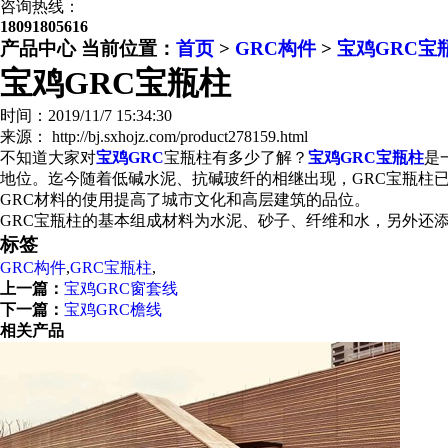
咨询热线：
18091805616
产品中心
当前位置：
首页
>
GRC构件
>
宝鸡GRC宝
宝鸡GRC宝瓶柱
时间：2019/11/7 15:34:30
来源： http://bj.sxhojz.com/product278159.html
不知道大家对
宝鸡GRC
宝瓶柱有多少了解？
宝鸡GRC宝瓶柱
是
地位。迄今随着低碱水泥、抗碱玻纤的相继出现，GRC宝瓶柱
GRC材料的使用提高了城市文化和高层建筑的品位。
GRC宝瓶柱的基本组成材料为水泥、砂子、纤维和水，另外还
标签
GRC构件
,
GRC宝瓶柱
,
上一篇：
宝鸡GRC窗套线
下一篇：
宝鸡GRC檐线
相关产品