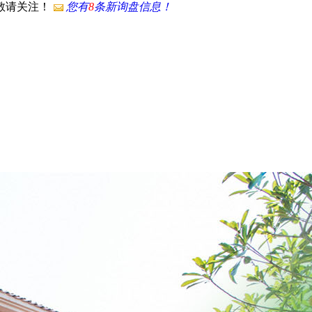
，敬请关注！
您有
8
条新询盘信息！