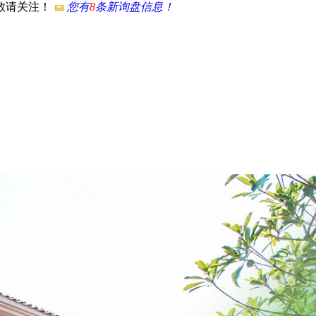
，敬请关注！
您有
8
条新询盘信息！