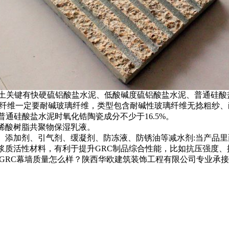
土关键有快硬硫铝酸盐水泥、低酸碱度硫铝酸盐水泥、普通硅酸
学纤维一定要耐碱玻璃纤维，类型包含耐碱性玻璃纤维无捻粗纱
普通硅酸盐水泥时氧化锆陶瓷成分不少于16.5%。
丙烯酸树脂共聚物保湿乳液。
剂、添加剂、引气剂、缓凝剂、防冻液、防锈油等减水剂:当产品
岩浆质活性材料，有利于提升GRC制品综合性能，比如抗压强度
RC幕墙质量怎么样？陕西华欧建筑装饰工程有限公司专业承接宝鸡G