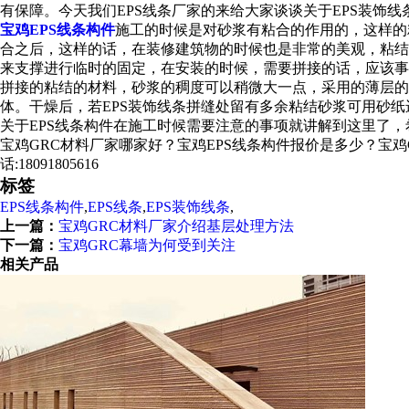
有保障。今天我们EPS线条厂家的来给大家谈谈关于EPS装饰
宝鸡EPS线条构件
施工的时候是对砂浆有粘合的作用的，这样的
合之后，这样的话，在装修建筑物的时候也是非常的美观，粘结
来支撑进行临时的固定，在安装的时候，需要拼接的话，应该事
拼接的粘结的材料，砂浆的稠度可以稍微大一点，采用的薄层的
体。干燥后，若EPS装饰线条拼缝处留有多余粘结砂浆可用砂纸
关于EPS线条构件在施工时候需要注意的事项就讲解到这里了
宝鸡GRC材料厂家哪家好？宝鸡EPS线条构件报价是多少？宝鸡G
话:18091805616
标签
EPS线条构件
,
EPS线条
,
EPS装饰线条
,
上一篇：
宝鸡GRC材料厂家介绍基层处理方法
下一篇：
宝鸡GRC幕墙为何受到关注
相关产品