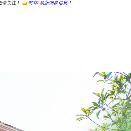
，敬请关注！
您有
8
条新询盘信息！