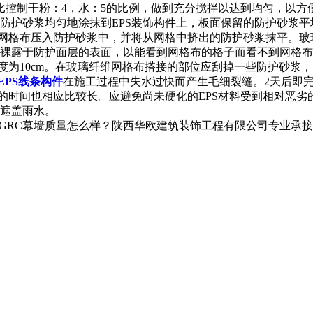
量比控制干粉：4，水：5的比例，做到充分搅拌以达到均匀，以方
搅拌好的防护砂浆均匀地涂抹到EPS装饰构件上，板面保留的防护砂浆
纤网格布压入防护砂浆中，并将从网格中挤出的防护砂浆抹平。
裸露于防护面层的表面，以能看到网格布的格子而看不到网格布
度为10cm。在玻璃纤维网格布搭接的部位应刮掉一些防护砂浆
EPS线条构件
在施工过程中失水过快而产生毛细裂缝。2天后即
要的时间也相应比较长。应避免尚未硬化的EPS材料受到相对恶
遮盖雨水。
RC幕墙质量怎么样？陕西华欧建筑装饰工程有限公司专业承接宝鸡G