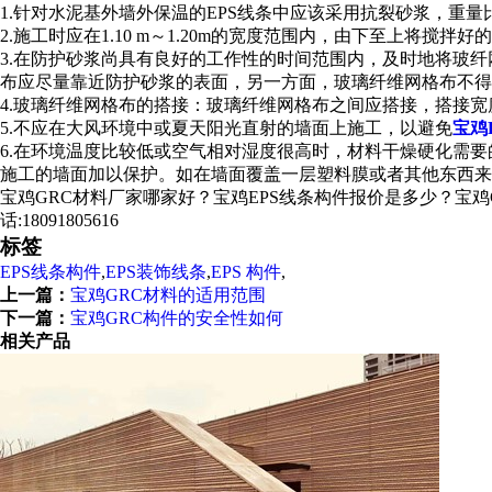
1.针对水泥基外墙外保温的EPS线条中应该采用抗裂砂浆，重
2.施工时应在1.10 m～1.20m的宽度范围内，由下至上将
3.在防护砂浆尚具有良好的工作性的时间范围内，及时地将玻
布应尽量靠近防护砂浆的表面，另一方面，玻璃纤维网格布不得
4.玻璃纤维网格布的搭接：玻璃纤维网格布之间应搭接，搭接宽
5.不应在大风环境中或夏天阳光直射的墙面上施工，以避免
宝鸡
6.在环境温度比较低或空气相对湿度很高时，材料干燥硬化需
施工的墙面加以保护。如在墙面覆盖一层塑料膜或者其他东西来
宝鸡GRC材料厂家哪家好？宝鸡EPS线条构件报价是多少？宝鸡G
话:18091805616
标签
EPS线条构件
,
EPS装饰线条
,
EPS 构件
,
上一篇：
宝鸡GRC材料的适用范围
下一篇：
宝鸡GRC构件的安全性如何
相关产品