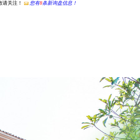
，敬请关注！
您有
8
条新询盘信息！