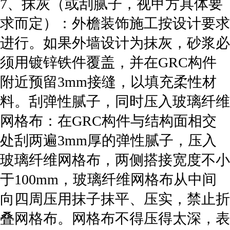
7、抹灰（或刮腻子，视甲方具体要
求而定）：外檐装饰施工按设计要求
进行。如果外墙设计为抹灰，砂浆必
须用镀锌铁件覆盖，并在GRC构件
附近预留3mm接缝，以填充柔性材
料。刮弹性腻子，同时压入玻璃纤维
网格布：在GRC构件与结构面相交
处刮两遍3mm厚的弹性腻子，压入
玻璃纤维网格布，两侧搭接宽度不小
于100mm，玻璃纤维网格布从中间
向四周压用抹子抹平、压实，禁止折
叠网格布。网格布不得压得太深，表